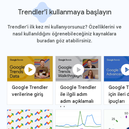
Trendler'i kullanmaya başlayın
Trendler'i ilk kez mi kullanıyorsunuz? Özelliklerini ve
nasıl kullanıldığını öğrenebileceğiniz kaynaklara
buradan göz atabilirsiniz.
play_circle
play_circle
play_ci
Google Trendler
Google Trendler
Google T
verilerine giriş
ile ilgili adım
için ileri
adım açıklamalı
ipuçları
kılavuz