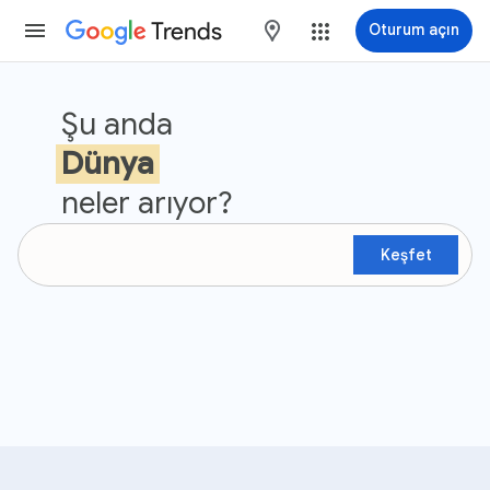
Trends
maps
Oturum açın
Google Trendler
Şu anda
Dünya
neler arıyor?
Keşfet