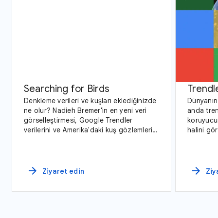
Searching for Birds
Trendl
Denkleme verileri ve kuşları eklediğinizde
Dünyanın
ne olur? Nadieh Bremer'in en yeni veri
anda tren
görselleştirmesi, Google Trendler
koruyucum
verilerini ve Amerika'daki kuş gözlemlerini
halini gö
inceleyen, şimdiye kadarki en iddialı
çalışması.
arrow_forward
arrow_forward
Ziyaret edin
Ziy