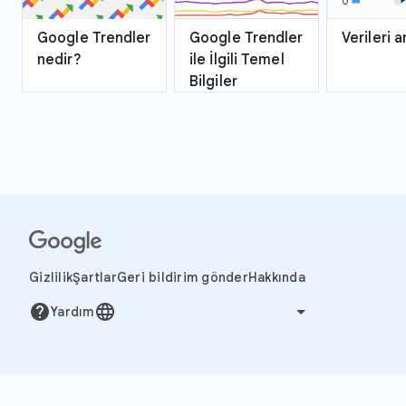
Google Trendler
Google Trendler
Verileri 
nedir?
ile İlgili Temel
Bilgiler
Gizlilik
Şartlar
Geri bildirim gönder
Hakkında
help
language
Yardım